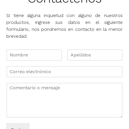
Si tiene alguna inquietud con alguno de nuestros
productos, ingrese sus datos en el siguiente
formulario, nos pondremos en contacto en la menor
brevedad.
N
o
N
A
m
o
p
C
b
m
e
o
r
b
l
r
e
r
l
C
e
r
i
*
d
o
e
o
m
o
s
e
e
n
l
t
e
a
c
r
t